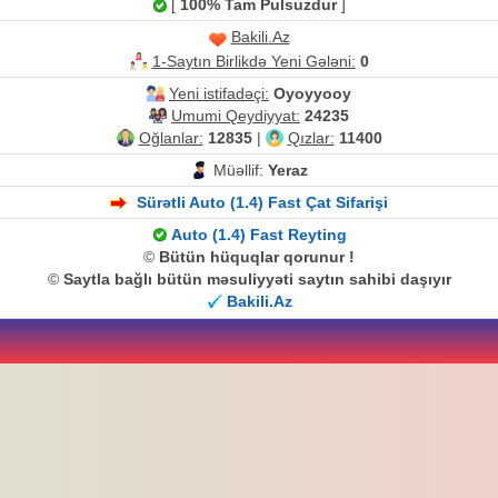
[
100% Tam Pulsuzdur
]
Bakili.Az
1-Saytın Birlikdə Yeni Gələni:
0
Yeni istifadəçi:
Oyoyyooy
Umumi Qeydiyyat:
24235
Oğlanlar:
12835
|
Qızlar:
11400
Müəllif:
Yeraz
Sürətli Auto (1.4) Fast Çat Sifarişi
Auto (1.4) Fast Reyting
©
Bütün hüquqlar qorunur !
©
Saytla bağlı bütün məsuliyyəti saytın sahibi daşıyır
Bakili.Az