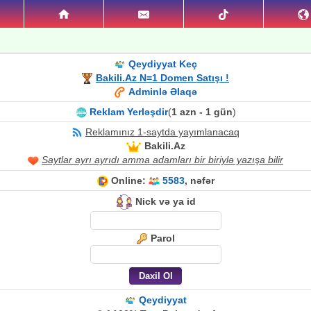
Qeydiyyat Keç
Bakili.Az N=1 Domen Satışı !
Adminlə Əlaqə
Reklam Yerləşdir
(
1 azn - 1 gün
)
Reklamınız 1-saytda yayımlanacaq
Bakili.Az
Saytlar ayrı ayrıdı amma adamları bir biriylə yazışa bilir
Online:
5583
, nəfər
Nick və ya id
Parol
Qeydiyyat