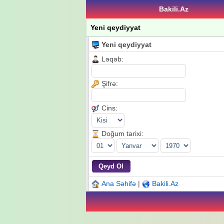
Bakili.Az
Yeni qeydiyyat
Yeni qeydiyyat
Ləqəb:
Şifrə:
Cins:
Doğum tarixi:
Ana Səhifə
|
Bakili.Az