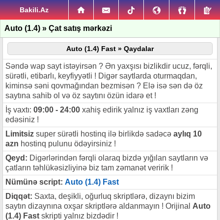
Bakili.Az
Auto (1.4) » Çat satış mərkəzi
Auto (1.4) Fast » Qaydalar
Səndə wap sayt istəyirsən ? Ən yaxşısı bizlikdir ucuz, fərqli,
sürətli, etibarlı, keyfiyyətli ! Digər saytlarda oturmaqdan,
kiminsə səni qovmağından bezmisən ? Elə isə sən də öz
saytına sahib ol və öz saytını özün idarə et !
İş vaxtı:
09:00 - 24:00
xahiş edirik yalnız iş vaxtları zəng
edəsiniz !
Limitsiz
super sürətli hostinq ilə birlikdə sadəcə
aylıq 10
azn
hostinq pulunu ödəyirsiniz !
Qeyd:
Digərlərindən fərqli olaraq bizdə yığılan saytların və
çatların təhlükəsizliyinə biz tam zəmanət veririk !
Nümünə script:
Auto (1.4) Fast
Diqqət:
Saxta, deşikli, oğurluq skriptlərə, dizaynı bizim
saytın dizaynına oxşar skriptlərə aldanmayın ! Orijinal
Auto
(1.4) Fast
skripti yalnız bizdədir !