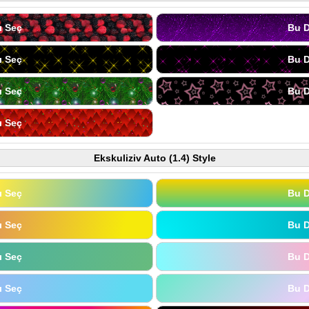
ı Seç
Bu D
ı Seç
Bu D
ı Seç
Bu D
ı Seç
Ekskuliziv Auto (1.4) Style
ı Seç
Bu D
ı Seç
Bu D
ı Seç
Bu D
ı Seç
Bu D