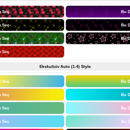
ı Seç
Bu D
ı Seç
Bu D
ı Seç
Bu D
ı Seç
Ekskuliziv Auto (1.4) Style
ı Seç
Bu D
ı Seç
Bu D
ı Seç
Bu D
ı Seç
Bu D