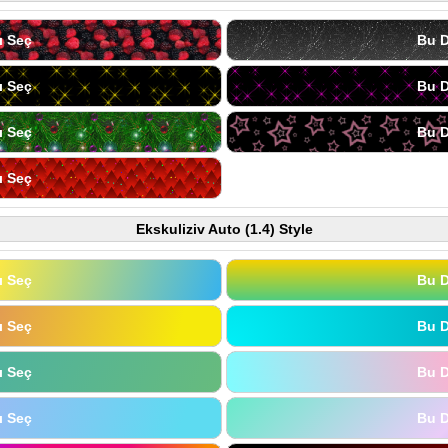
ı Seç
Bu D
ı Seç
Bu D
ı Seç
Bu D
ı Seç
Ekskuliziv Auto (1.4) Style
ı Seç
Bu D
ı Seç
Bu D
ı Seç
Bu D
ı Seç
Bu D