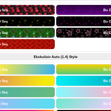
ı Seç
Bu D
ı Seç
Bu D
ı Seç
Bu D
ı Seç
Ekskuliziv Auto (1.4) Style
ı Seç
Bu D
ı Seç
Bu D
ı Seç
Bu D
ı Seç
Bu D