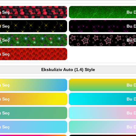
ı Seç
Bu D
ı Seç
Bu D
ı Seç
Bu D
ı Seç
Ekskuliziv Auto (1.4) Style
ı Seç
Bu D
ı Seç
Bu D
ı Seç
Bu D
ı Seç
Bu D