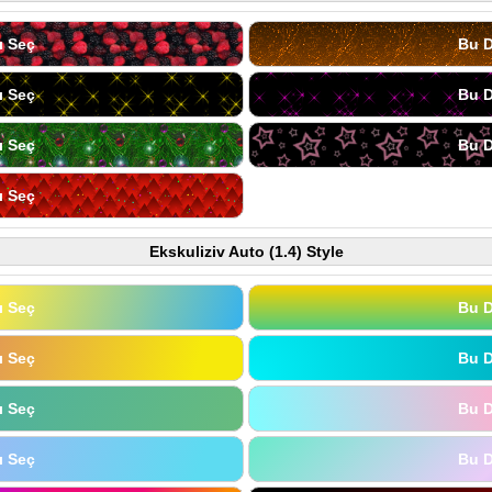
ı Seç
Bu D
ı Seç
Bu D
ı Seç
Bu D
ı Seç
Ekskuliziv Auto (1.4) Style
ı Seç
Bu D
ı Seç
Bu D
ı Seç
Bu D
ı Seç
Bu D