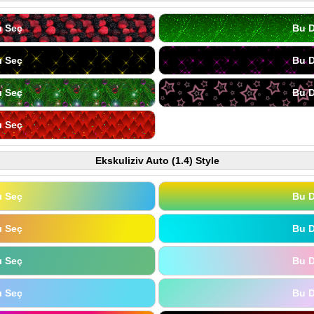
ı Seç
Bu D
ı Seç
Bu D
ı Seç
Bu D
ı Seç
Ekskuliziv Auto (1.4) Style
ı Seç
Bu D
ı Seç
Bu D
ı Seç
Bu D
ı Seç
Bu D