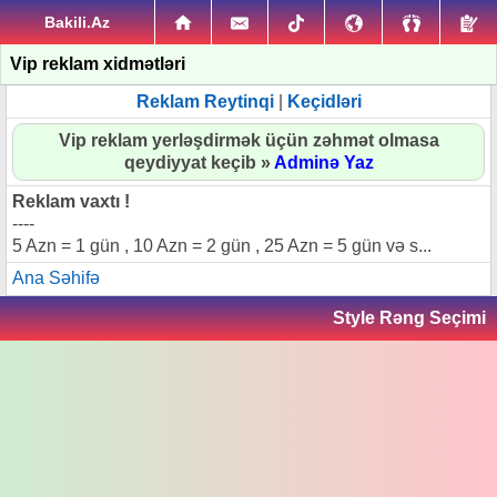
Bakili.Az
Vip reklam xidmətləri
Reklam Reytinqi
|
Keçidləri
Vip reklam yerləşdirmək üçün zəhmət olmasa
qeydiyyat keçib »
Adminə Yaz
Reklam vaxtı !
----
5 Azn = 1 gün , 10 Azn = 2 gün , 25 Azn = 5 gün və s...
Ana Səhifə
Style Rəng Seçimi