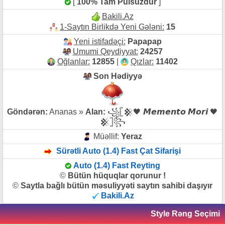
[
100% Tam Pulsuzdur
]
Bakili.Az
1-Saytın Birlikdə Yeni Gələni:
15
Yeni istifadəçi:
Papapap
Umumi Qeydiyyat:
24257
Oğlanlar:
12855
|
Qızlar:
11402
Son Hədiyyə
Göndərən:
Ananas »
Alan:
꧁𓊈𒆜🖤 𝙈𝙚𝙢𝙚𝙣𝙩𝙤 𝙈𝙤𝙧𝙞 🖤
𒆜𓊉꧂
Müəllif:
Yeraz
Sürətli Auto (1.4) Fast Çat Sifarişi
Auto (1.4) Fast Reyting
©
Bütün hüquqlar qorunur !
©
Saytla bağlı bütün məsuliyyəti saytın sahibi daşıyır
Bakili.Az
Style Rəng Seçimi