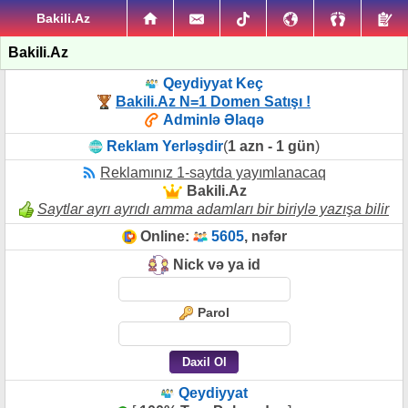
Bakili.Az
Bakili.Az
Qeydiyyat Keç
Bakili.Az N=1 Domen Satışı !
Adminlə Əlaqə
Reklam Yerləşdir
(
1 azn - 1 gün
)
Reklamınız 1-saytda yayımlanacaq
Bakili.Az
Saytlar ayrı ayrıdı amma adamları bir biriylə yazışa bilir
Online:
5605
, nəfər
Nick və ya id
Parol
Qeydiyyat