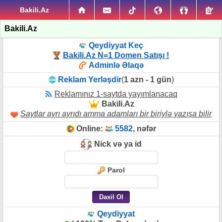
Bakili.Az
Bakili.Az
Qeydiyyat Keç
Bakili.Az N=1 Domen Satışı !
Adminlə Əlaqə
Reklam Yerləşdir
(
1 azn - 1 gün
)
Reklamınız 1-saytda yayımlanacaq
Bakili.Az
Saytlar ayrı ayrıdı amma adamları bir biriylə yazışa bilir
Online:
5582
, nəfər
Nick və ya id
Parol
Qeydiyyat