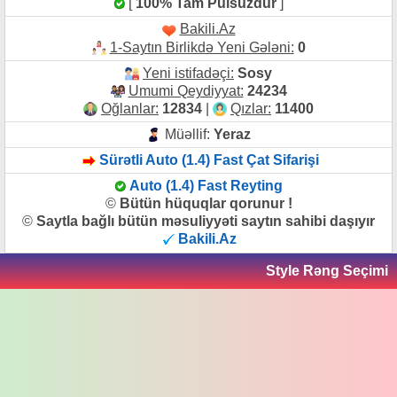
[
100% Tam Pulsuzdur
]
Bakili.Az
1-Saytın Birlikdə Yeni Gələni:
0
Yeni istifadəçi:
Sosy
Umumi Qeydiyyat:
24234
Oğlanlar:
12834
|
Qızlar:
11400
Müəllif:
Yeraz
Sürətli Auto (1.4) Fast Çat Sifarişi
Auto (1.4) Fast Reyting
©
Bütün hüquqlar qorunur !
©
Saytla bağlı bütün məsuliyyəti saytın sahibi daşıyır
Bakili.Az
Style Rəng Seçimi