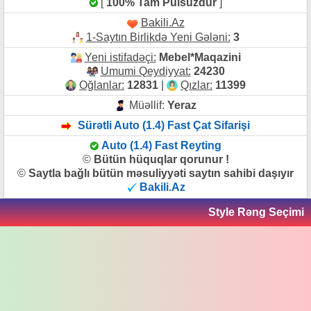
[
100% Tam Pulsuzdur
]
Bakili.Az
1-Saytın Birlikdə Yeni Gələni:
3
Yeni istifadəçi:
Mebel*Maqazini
Umumi Qeydiyyat:
24230
Oğlanlar:
12831
|
Qızlar:
11399
Müəllif:
Yeraz
Sürətli Auto (1.4) Fast Çat Sifarişi
Auto (1.4) Fast Reyting
©
Bütün hüquqlar qorunur !
©
Saytla bağlı bütün məsuliyyəti saytın sahibi daşıyır
Bakili.Az
Style Rəng Seçimi