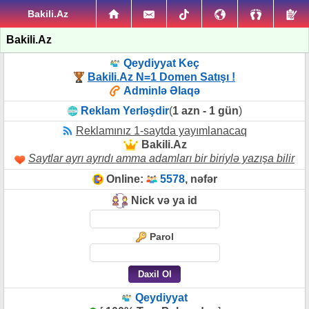
Bakili.Az
Bakili.Az
Qeydiyyat Keç
Bakili.Az N=1 Domen Satışı !
Adminlə Əlaqə
Reklam Yerləşdir
(
1 azn - 1 gün
)
Reklamınız 1-saytda yayımlanacaq
Bakili.Az
Saytlar ayrı ayrıdı amma adamları bir biriylə yazışa bilir
Online:
5578
, nəfər
Nick və ya id
Parol
Qeydiyyat