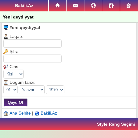
Bakili.Az
Yeni qeydiyyat
Yeni qeydiyyat
Ləqəb:
Şifrə:
Cins:
Doğum tarixi:
Ana Səhifə
|
Bakili.Az
Style Rəng Seçimi