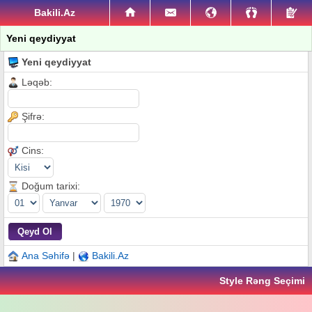
Bakili.Az
Yeni qeydiyyat
Yeni qeydiyyat
Ləqəb:
Şifrə:
Cins:
Doğum tarixi:
Ana Səhifə
|
Bakili.Az
Style Rəng Seçimi