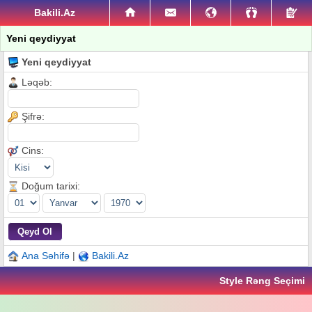
Bakili.Az
Yeni qeydiyyat
Yeni qeydiyyat
Ləqəb:
Şifrə:
Cins:
Doğum tarixi:
Ana Səhifə
|
Bakili.Az
Style Rəng Seçimi