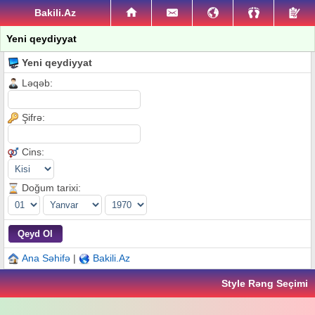
Bakili.Az
Yeni qeydiyyat
Yeni qeydiyyat
Ləqəb:
Şifrə:
Cins:
Doğum tarixi:
Ana Səhifə
|
Bakili.Az
Style Rəng Seçimi