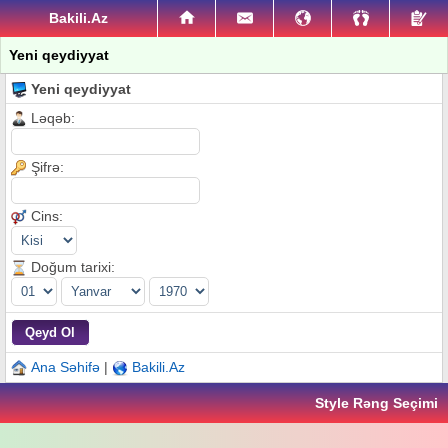
Bakili.Az
Yeni qeydiyyat
Yeni qeydiyyat
Ləqəb:
Şifrə:
Cins:
Doğum tarixi:
Ana Səhifə
|
Bakili.Az
Style Rəng Seçimi