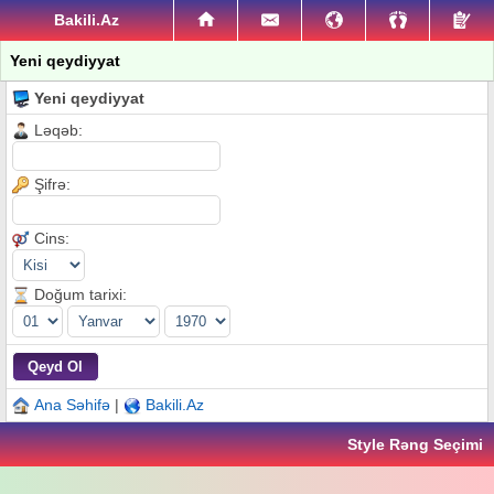
Bakili.Az
Yeni qeydiyyat
Yeni qeydiyyat
Ləqəb:
Şifrə:
Cins:
Doğum tarixi:
Ana Səhifə
|
Bakili.Az
Style Rəng Seçimi