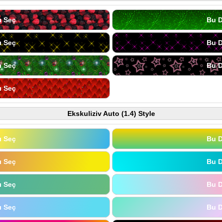
ı Seç
Bu D
ı Seç
Bu D
ı Seç
Bu D
ı Seç
Ekskuliziv Auto (1.4) Style
ı Seç
Bu D
ı Seç
Bu D
ı Seç
Bu D
ı Seç
Bu D