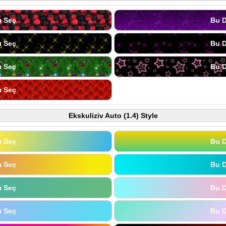
ı Seç
Bu D
ı Seç
Bu D
ı Seç
Bu D
ı Seç
Ekskuliziv Auto (1.4) Style
ı Seç
Bu D
ı Seç
Bu D
ı Seç
Bu D
ı Seç
Bu D