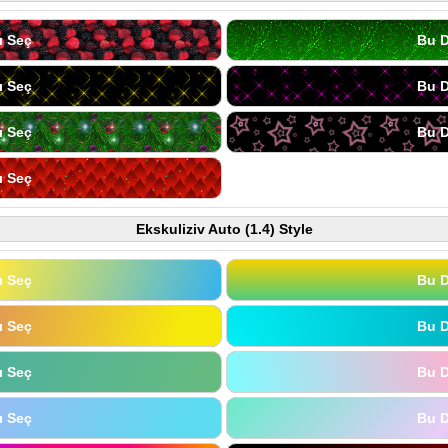
ı Seç
Bu D
ı Seç
Bu D
ı Seç
Bu D
ı Seç
Ekskuliziv Auto (1.4) Style
ı Seç
Bu D
ı Seç
Bu D
ı Seç
Bu D
ı Seç
Bu D