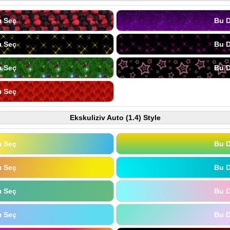
ı Seç
Bu D
ı Seç
Bu D
ı Seç
Bu D
ı Seç
Ekskuliziv Auto (1.4) Style
ı Seç
Bu D
ı Seç
Bu D
ı Seç
Bu D
ı Seç
Bu D