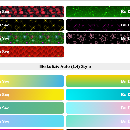
ı Seç
Bu D
ı Seç
Bu D
ı Seç
Bu D
ı Seç
Ekskuliziv Auto (1.4) Style
ı Seç
Bu D
ı Seç
Bu D
ı Seç
Bu D
ı Seç
Bu D