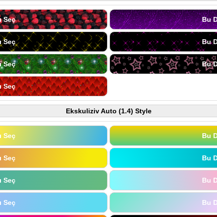
ı Seç
Bu D
ı Seç
Bu D
ı Seç
Bu D
ı Seç
Ekskuliziv Auto (1.4) Style
ı Seç
Bu D
ı Seç
Bu D
ı Seç
Bu D
ı Seç
Bu D