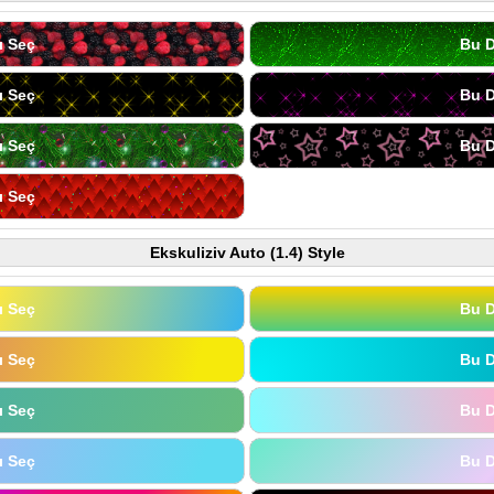
ı Seç
Bu D
ı Seç
Bu D
ı Seç
Bu D
ı Seç
Ekskuliziv Auto (1.4) Style
ı Seç
Bu D
ı Seç
Bu D
ı Seç
Bu D
ı Seç
Bu D