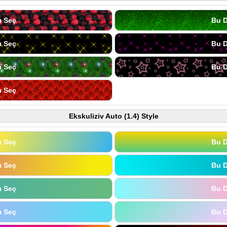
ı Seç
Bu D
ı Seç
Bu D
ı Seç
Bu D
ı Seç
Ekskuliziv Auto (1.4) Style
ı Seç
Bu D
ı Seç
Bu D
ı Seç
Bu D
ı Seç
Bu D