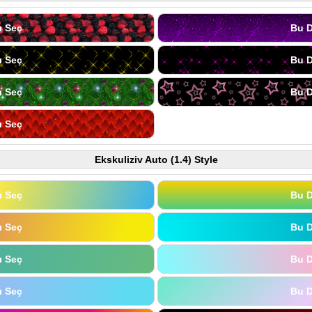
ı Seç
Bu D
ı Seç
Bu D
ı Seç
Bu D
ı Seç
Ekskuliziv Auto (1.4) Style
ı Seç
Bu D
ı Seç
Bu D
ı Seç
Bu D
ı Seç
Bu D